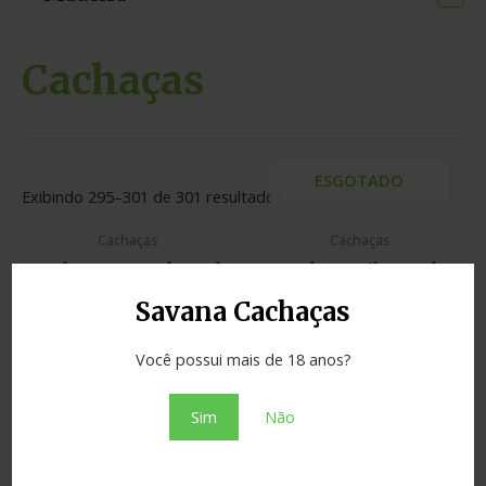
Cachaças
ESGOTADO
Exibindo 295–301 de 301 resultados
Cachaças
Cachaças
Cachaça Werneck 50ml
Cachaça Wiba 50ml
Savana Cachaças
Cachaças
Cachaças
Você possui mais de 18 anos?
Cachaça Wiskizito 50ml
Cachaça Xanadu 50ml
Sim
Não
Cachaças
Cachaças
Cachaça Xingó 50ml
Cachaça XXV 50ml