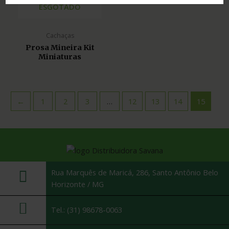
ESGOTADO
Cachaças
Prosa Mineira Kit
Miniaturas
←
1
2
3
…
12
13
14
15
Rua Marquês de Maricá, 286, Santo Antônio Belo
Horizonte / MG
Tel.: (31) 98678-0063