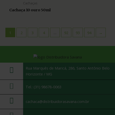
Cachaças
Cachaça 10 ouro 50ml
1
2
3
4
…
92
93
94
→
Rua Marquês de Maricá, 286, Santo Antônio Belo
Horizonte / MG
Tel.: (31) 98678-0063
cachaca@distribuidorasavana.com.br