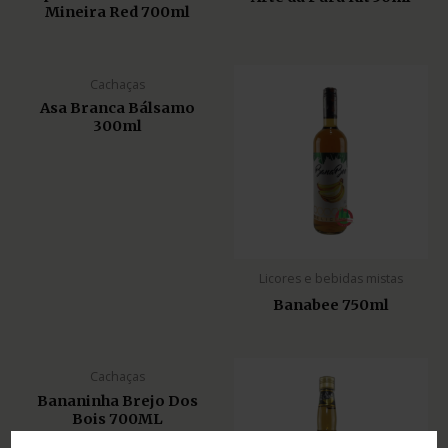
Mineira Red 700ml
Cachaças
Asa Branca Bálsamo
300ml
Licores e bebidas mistas
Banabee 750ml
Cachaças
Bananinha Brejo Dos
Bois 700ML