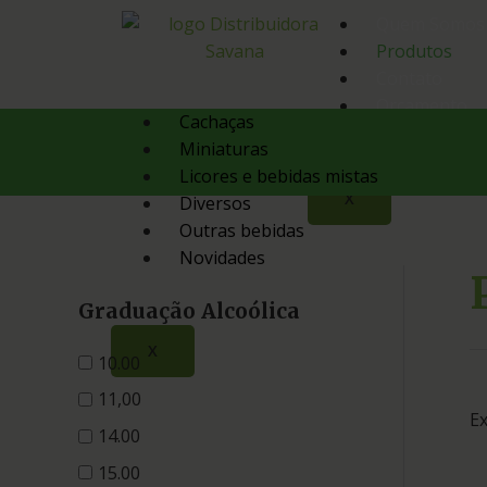
Quem Somos
Produtos
Contato
Orçamento
Cachaças
Miniaturas
Licores e bebidas mistas
X
Diversos
Outras bebidas
Novidades
Graduação Alcoólica
X
10.00
11,00
Ex
14.00
15.00