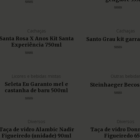
Avaliação
0
Avaliação
de
0
5
de
5
Cachaças
Cachaças
Santa Rosa X Anos Kit Santa
Santo Grau kit garr
Experiência 750ml
Avaliação
0
Avaliação
de
0
5
de
5
Licores e bebidas mistas
Outras bebida
Seleta Eu Garanto mel e
Steinhaeger Beco
castanha de baru 500ml
Avaliação
0
Avaliação
de
0
5
de
5
Diversos
Diversos
Taça de vidro Alambic Nadir
Taça de vidro Don
Figueiredo (unidade) 90ml
Figueiredo 6