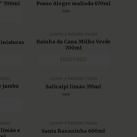
4° 700ml
Pouso Alegre maltada 670ml
Avaliação
0
de
5
Licores e bebidas mistas
Rainha da Cana Milho Verde
iniaturas
700ml
ESGOTADO
Avaliação
0
de
5
mistas
Licores e bebidas mistas
e jambu
Salicaipi limão 355ml
Avaliação
0
de
5
mistas
Licores e bebidas mistas
 limão e
Santa Bananinha 600ml
5ml