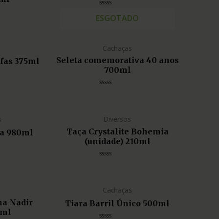
Avaliação
ESGOTADO
0
de
5
Cachaças
Seleta comemorativa 40 anos
afas 375ml
700ml
Avaliação
0
de
5
s
Diversos
Taça Crystalite Bohemia
sa 980ml
(unidade) 210ml
Avaliação
0
de
5
Cachaças
na Nadir
Tiara Barril Único 500ml
5ml