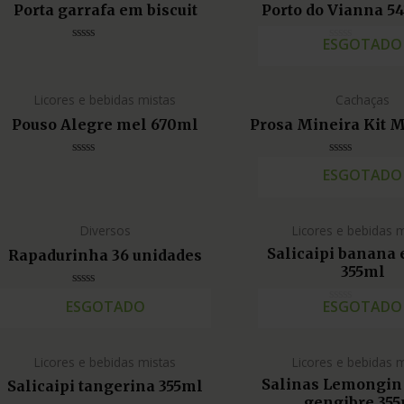
Porta garrafa em biscuit
Porto do Vianna 5
ESGOTADO
Avaliação
Avaliação
0
0
de
de
5
5
Licores e bebidas mistas
Cachaças
Pouso Alegre mel 670ml
Prosa Mineira Kit M
Avaliação
Avaliação
ESGOTADO
0
0
de
de
5
5
Diversos
Licores e bebidas 
Salicaipi banana 
Rapadurinha 36 unidades
355ml
Avaliação
ESGOTADO
ESGOTADO
0
Avaliação
de
0
5
de
5
Licores e bebidas mistas
Licores e bebidas 
Salinas Lemongin
Salicaipi tangerina 355ml
gengibre 35