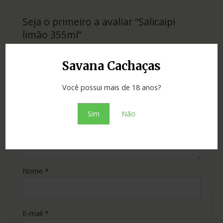
Seja o primeiro a avaliar “Salicaipi
limão 355ml”
O seu endereço de e-mail não será publicado.
Campos obrigatórios são marcados com
*
Savana Cachaças
Sua avaliação
*
Você possui mais de 18 anos?
Sua avaliação sobre o produto
*
Sim
Não
Nome
*
E-mail
*