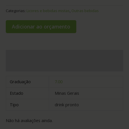
Categorias:
Licores e bebidas mistas
,
Outras bebidas
Adicionar ao orçamento
Informação adicional
Avaliações (0)
Graduação
7.00
Estado
Minas Gerais
Tipo
drink pronto
Não há avaliações ainda.