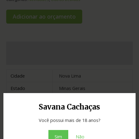
Adicionar ao orçamento
Informação adicional
Avaliações (0)
Cidade
Nova Lima
Estado
Minas Gerais
Tipo
limão
Savana Cachaças
Não há avaliações ainda.
Você possui mais de 18 anos?
Sim
Não