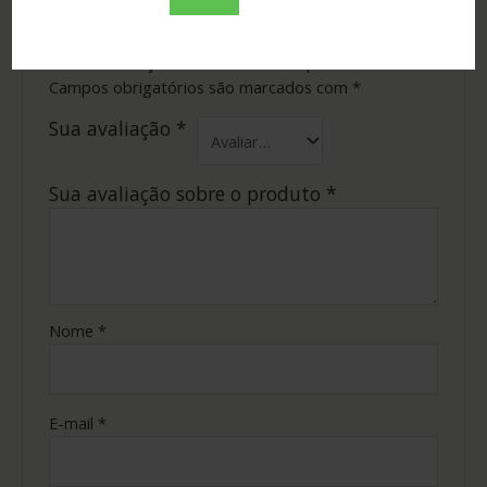
Seja o primeiro a avaliar “CAIPI DELA
355ML”
O seu endereço de e-mail não será publicado.
Campos obrigatórios são marcados com
*
Sua avaliação
*
Sua avaliação sobre o produto
*
Nome
*
E-mail
*