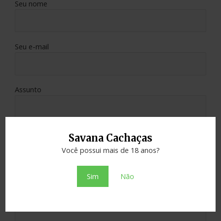
Seu nome
Seu e-mail
Assunto
Sua mensagem (opcional)
Savana Cachaças
Você possui mais de 18 anos?
Sim
Não