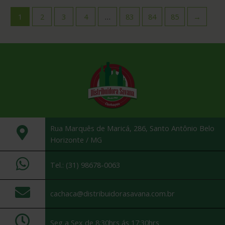
1
2
3
4
…
83
84
85
→
Rua Marquês de Maricá, 286, Santo Antônio Belo
Horizonte / MG
Tel.: (31) 98678-0063
cachaca@distribuidorasavana.com.br
Seg a Sex de 8:30hrs ás 17:30hrs