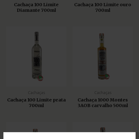
Cachaça 100 Limite
Cachaça 100 Limite ouro
Diamante 700ml
700ml
Cachaças
Cachaças
Cachaça 100 Limite prata
Cachaça 1000 Montes
700ml
3AOB carvalho 500ml