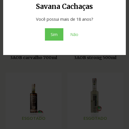
Savana Cachaças
Você possui mais de 18 anos?
ESGOTADO
Sim
Não
Cachaças
Cachaças
Cachaça 1000 Montes
Cachaça 1000 Montes
3AOB carvalho 700ml
3AOB strong 500ml
ESGOTADO
ESGOTADO