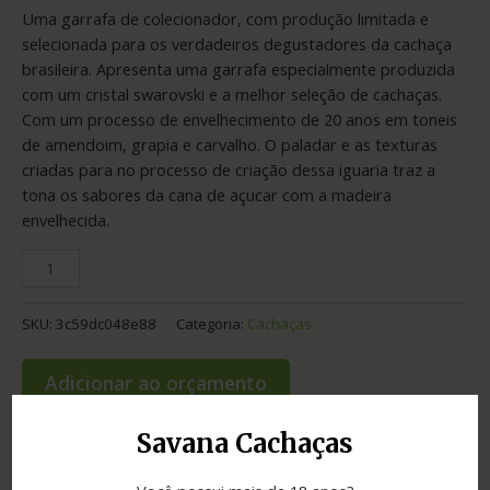
Uma garrafa de colecionador, com produção limitada e
selecionada para os verdadeiros degustadores da cachaça
brasileira. Apresenta uma garrafa especialmente produzida
com um cristal swarovski e a melhor seleção de cachaças.
Com um processo de envelhecimento de 20 anos em toneis
de amendoim, grapia e carvalho. O paladar e as texturas
criadas para no processo de criação dessa iguaria traz a
tona os sabores da cana de açucar com a madeira
envelhecida.
SKU:
3c59dc048e88
Categoria:
Cachaças
Adicionar ao orçamento
Savana Cachaças