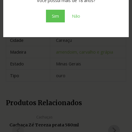
Você possui mais de 18 anos?
Informação adicional
Sim
Não
Graduação
43.00
Envelhecimento
20 anos
Cidade
Careaçu
Madeira
amendoim, carvalho e grápia
Estado
Minas Gerais
Tipo
ouro
Produtos Relacionados
Cachaças
Cachaça Zé Tereza prata 580ml