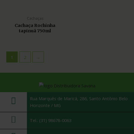
Cachaças
Cachaça Rochinha
tapinuã 750ml
1
2
→
Rua Marquês de Maricá, 286, Santo Antônio Belo
Horizonte / MG
Tel.: (31) 98678-0063