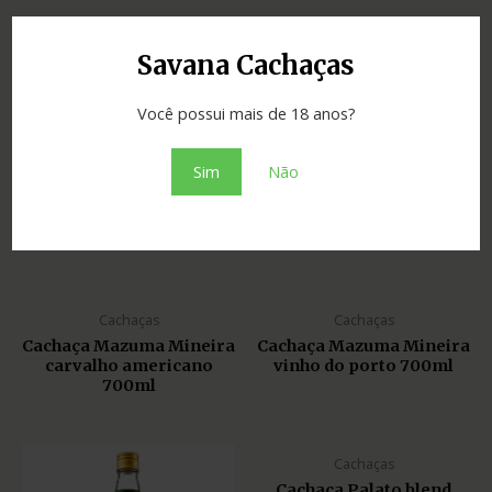
Cachaças
Cachaças
Savana Cachaças
Cachaça Jotapê
Cachaça Matriarca
amburana 700ml
PORTO estojo edição
Você possui mais de 18 anos?
especial 700ml (BA)
Sim
Não
Cachaças
Cachaças
Cachaça Mazuma Mineira
Cachaça Mazuma Mineira
amburana 750ml
carvalho 700ml
Cachaças
Cachaças
Cachaça Mazuma Mineira
Cachaça Mazuma Mineira
carvalho americano
vinho do porto 700ml
700ml
Cachaças
Cachaça Palato blend