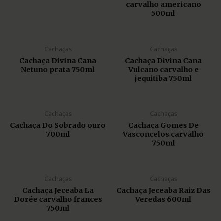
carvalho americano
500ml
Cachaças
Cachaças
Cachaça Divina Cana
Cachaça Divina Cana
Netuno prata 750ml
Vulcano carvalho e
jequitiba 750ml
Cachaças
Cachaças
Cachaça Do Sobrado ouro
Cachaça Gomes De
700ml
Vasconcelos carvalho
750ml
Cachaças
Cachaças
Cachaça Jeceaba La
Cachaça Jeceaba Raiz Das
Dorée carvalho frances
Veredas 600ml
750ml