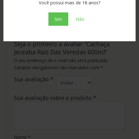
Você possui mais de 18 anos?
Tipo
prata
Sim
Não
Não há avaliações ainda.
Seja o primeiro a avaliar “Cachaça
Jeceaba Raiz Das Veredas 600ml”
O seu endereço de e-mail não será publicado.
Campos obrigatórios são marcados com
*
Sua avaliação
*
Sua avaliação sobre o produto
*
Nome
*