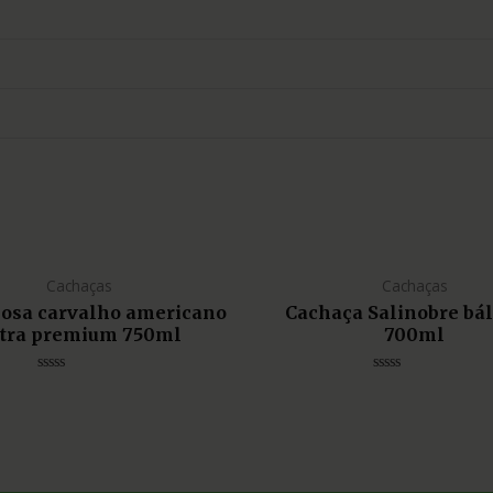
Cachaças
Cachaças
liosa carvalho americano
Cachaça Salinobre bá
tra premium 750ml
700ml
Avaliação
Avaliação
0
0
de
de
5
5