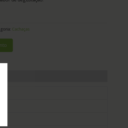
goria:
Cachaças
nto