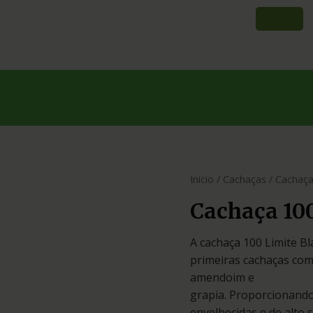
Início
/
Cachaças
/ Cachaça
Cachaça 10
A cachaça 100 Limite B
primeiras cachaças com
amendoim e
grapia. Proporcionando
envelhecidas e de alto 