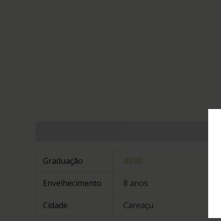
Informação adicional
Graduação
43.00
Envelhecimento
8 anos
Cidade
Careaçu