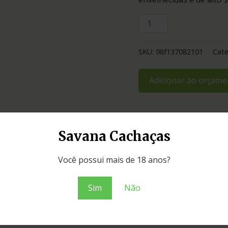
SKU:
98f137082101
Cate
Adicionar ao orçame
Savana Cachaças
Você possui mais de 18 anos?
Sim
Não