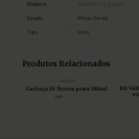
Madeira
amendoim e grápia
Estado
Minas Gerais
Tipo
ouro
Produtos Relacionados
Cachaças
Kit Va
Cachaça Zé Tereza prata 580ml
ex
Avaliação
0
de
5