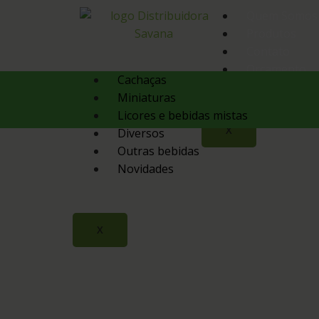
Quem Somos
Produtos
Contato
Orçamento
Cachaças
Miniaturas
Licores e bebidas mistas
X
Diversos
Outras bebidas
Novidades
X