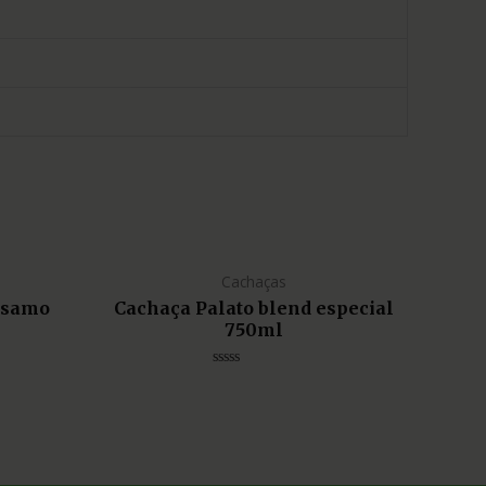
Cachaças
lsamo
Cachaça Palato blend especial
750ml
Avaliação
0
de
5