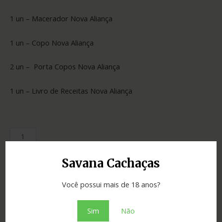
1 un – Macerador Nova Aliança
1 un – Copo Nova Aliança
2 un – Porta Copos Nova Aliança
1 un – Livro de Receitas Nova Aliança
Savana Cachaças
Categoria:
Cachaças
Você possui mais de 18 anos?
Adicionar ao orçamento
Sim
Não