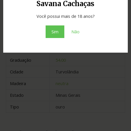
Savana Cachaças
Adicionar ao orçamento
Você possui mais de 18 anos?
Sim
Não
Informação adicional
Graduação
54.00
Cidade
Turvolândia
Madeira
neutra
Estado
Minas Gerais
Tipo
ouro