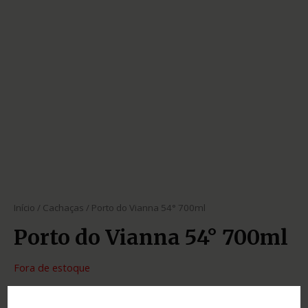
Início
/
Cachaças
/ Porto do Vianna 54° 700ml
Porto do Vianna 54° 700ml
Fora de estoque
SKU:
e721a54a8cf1
Categoria:
Cachaças