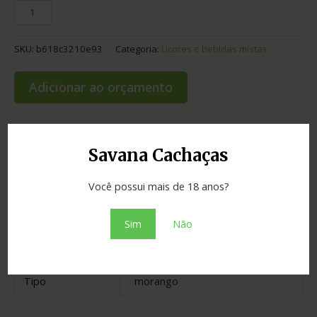
SKU:
b618c3210e93
Categoria:
Licores e bebidas mistas
Adicionar ao orçamento
Savana Cachaças
Informação adicional
Você possui mais de 18 anos?
Graduação
15.00
Sim
Não
Cidade
Senador José Bento
Estado
Minas Gerais
Tipo
morango