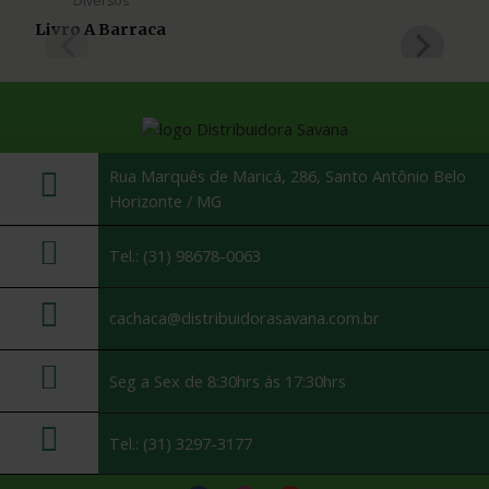
Diversos
Livro A Barraca
Co
Rua Marquês de Maricá, 286, Santo Antônio Belo
Horizonte / MG
Tel.: (31) 98678-0063
cachaca@distribuidorasavana.com.br
Seg a Sex de 8:30hrs ás 17:30hrs
Tel.: (31) 3297-3177