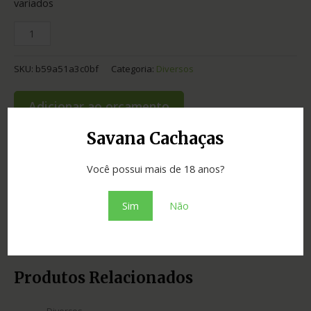
variados
SKU:
b59a51a3c0bf
Categoria:
Diversos
Adicionar ao orçamento
Savana Cachaças
Você possui mais de 18 anos?
Informação adicional
Sim
Não
Tipo
Acessórios
Produtos Relacionados