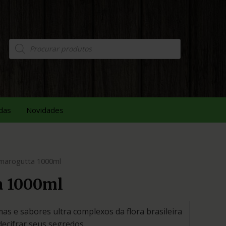
das
Novidades
marogutta 1000ml
a 1000ml
s e sabores ultra complexos da flora brasileira
decifrar seus segredos.