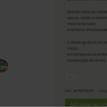
Bebida mista da classe
cascas, raízes e seme
maioria da base
brasileira, infusionad
O Amarogutta é um pr
shots,
em temperatura ambie
composição de drinks.
SKU:
a87ff679a2f3
Categ
Adicionar ao o