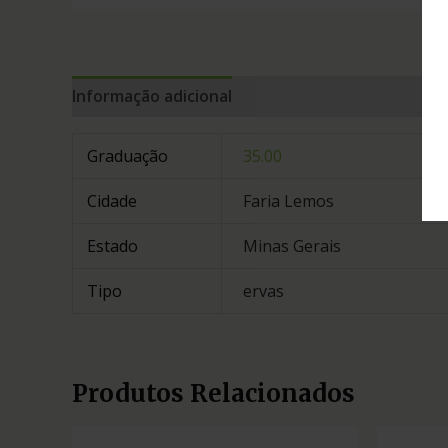
Informação adicional
Graduação
35.00
Cidade
Faria Lemos
Estado
Minas Gerais
Tipo
ervas
Produtos Relacionados