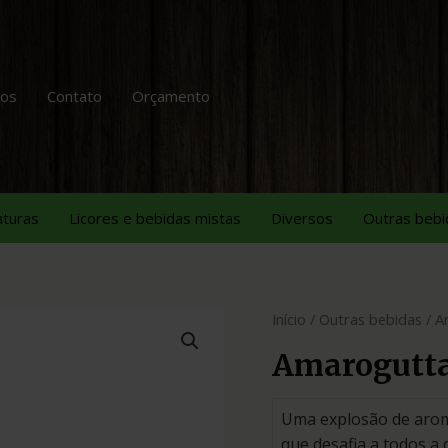
tos
Contato
Orçamento
aturas
Licores e bebidas mistas
Diversos
Outras bebi
Início
/
Outras bebidas
/ A
Amarogutt
Uma explosão de aroma
que desafia a todos a 