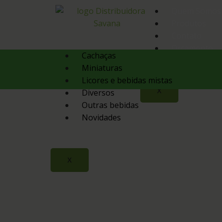
Quem Somos
Produtos
Contato
Orçamento
Cachaças
Miniaturas
Licores e bebidas mistas
X
Diversos
Outras bebidas
Novidades
X