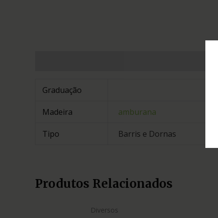
Informação adicional
Graduação
Madeira
amburana
Tipo
Barris e Dornas
Produtos Relacionados
Diversos