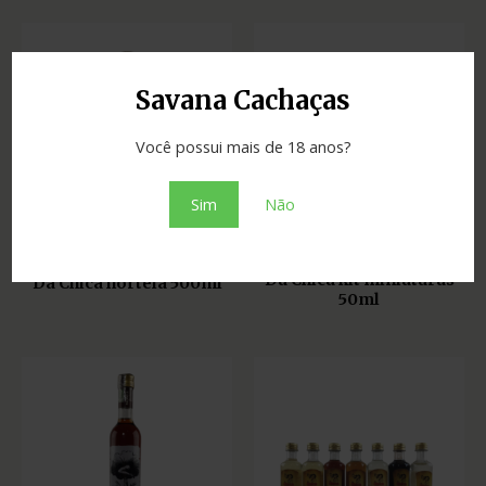
Savana Cachaças
Você possui mais de 18 anos?
Sim
Não
Licores e bebidas mistas
Licores e bebidas mistas
Da Chica kit miniaturas
Da Chica hortelã 500ml
50ml