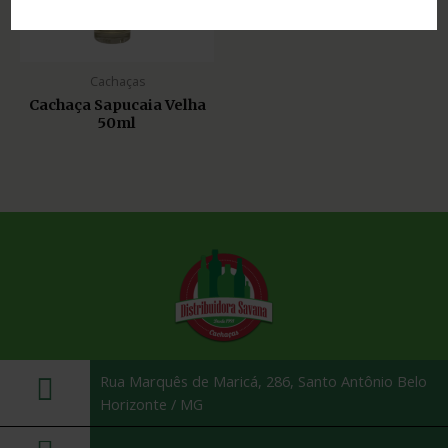
Cachaças
Cachaça Sapucaia Velha
50ml
Rua Marquês de Maricá, 286, Santo Antônio Belo
Horizonte / MG