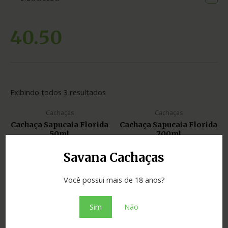
40.50
Exibindo todos 3 resultados
Cachaças
Cachaças
Cachaça Sapucaia Florida
Cachaça Sapucaia Florida
50ml
700ml
Savana Cachaças
Você possui mais de 18 anos?
Sim
Não