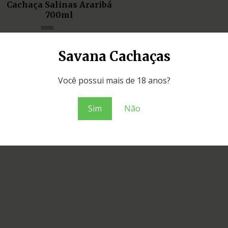
Cachaça Salinas Araribá
700ml
Avaliação
0
de
Savana Cachaças
5
Você possui mais de 18 anos?
Sim
Não