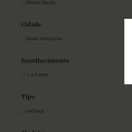
Minas Gerais
Cidade
Novo Horizonte
Envelhecimento
1 a 3 anos
Tipo
cachaça