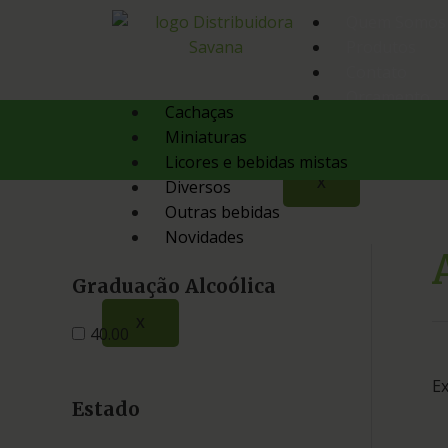
Quem Somos
Produtos
Contato
Orçamento
Cachaças
Miniaturas
Licores e bebidas mistas
X
Diversos
Outras bebidas
Novidades
Graduação Alcoólica
X
40.00
Ex
Estado