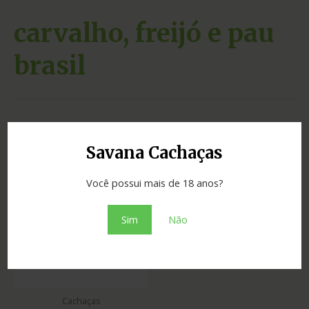
carvalho, freijó e pau
brasil
Exibindo um único resultado
Savana Cachaças
Você possui mais de 18 anos?
Sim
Não
Cachaças