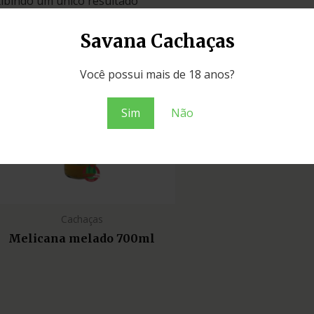
ibindo um único resultado
Savana Cachaças
Você possui mais de 18 anos?
Sim
Não
Cachaças
Melicana melado 700ml