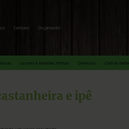
tos
Contato
Orçamento
aturas
Licores e bebidas mistas
Diversos
Outras bebi
castanheira e ipê