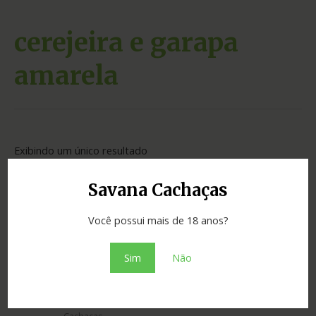
cerejeira e garapa
amarela
Exibindo um único resultado
Savana Cachaças
Você possui mais de 18 anos?
Sim
Não