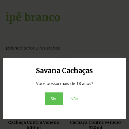
ipê branco
Exibindo todos 2 resultados
Savana Cachaças
Você possui mais de 18 anos?
Sim
Não
ESGOTADO
ESGOTADO
Cachaças
Cachaças
Cachaça Contra Veneno
Cachaça Contra Veneno
600ml
920ml