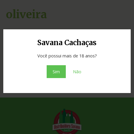
oliveira
Savana Cachaças
Exibindo todos 2 resultados
Você possui mais de 18 anos?
Cachaças
Cachaças
Cachaça Cambarissú
Cachaça Cambarissú
50ml
670ml
Sim
Não