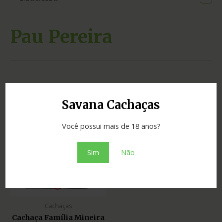
Pau Pereira
Exibindo um único resultado
Savana Cachaças
Você possui mais de 18 anos?
Sim
Não
Cachaças
Cachaça Família Mineira