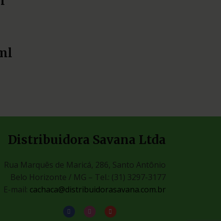
l
ml
Distribuidora Savana Ltda
Rua Marquês de Maricá, 286, Santo Antônio
Belo Horizonte / MG –
Tel.: (31) 3297-3177
E-mail:
cachaca@distribuidorasavana.com.br