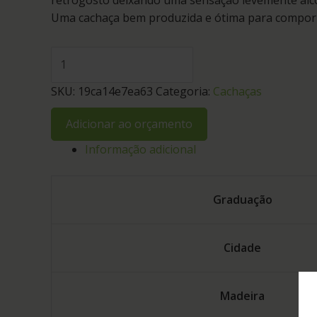
retrogosto deixando uma sensação levemente alco
Uma cachaça bem produzida e ótima para compor 
SKU:
19ca14e7ea63
Categoria:
Cachaças
Adicionar ao orçamento
Informação adicional
Graduação
Cidade
Madeira