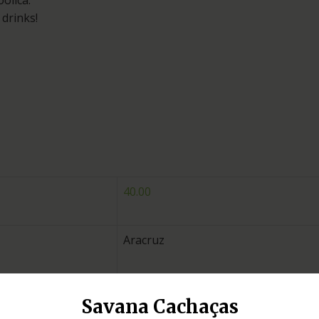
ólica.
drinks!
40.00
Aracruz
neutra
Savana Cachaças