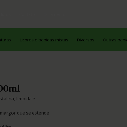
dutos
Contato
Orçamento
aturas
Licores e bebidas mistas
Diversos
Outras bebi
700ml
talina, límpida e
 amargor que se estende