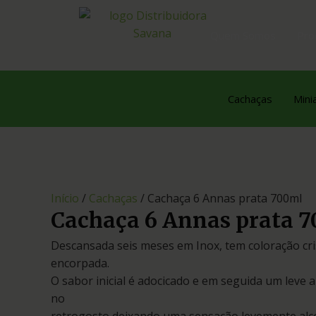
Quem Somos
Pro
Cachaças
Mini
Início
/
Cachaças
/ Cachaça 6 Annas prata 700ml
Cachaça 6 Annas prata 
Descansada seis meses em Inox, tem coloração cris
encorpada.
O sabor inicial é adocicado e em seguida um leve
no