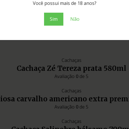
Você possui mais de 18 anos?
Espírito Santo
Sim
Não
prata
Cachaças
Cachaça Zé Tereza prata 580ml
Avaliação
0
de 5
Cachaças
liosa carvalho americano extra pre
Avaliação
0
de 5
Cachaças