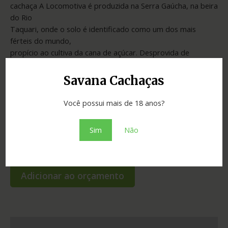
cachaça A Locomotiva é produzida na Serra Gaúcha, na beira
do Rio
Taquari, onde o solo é identificado como um dos mais
férteis do mundo,
propício ao cultiva da cana de açúcar. Desprovida de
aplicações de
aditivos químicos e livre de geadas, a região produz cachaça
Savana Cachaças
desde os
primórdios de sua ocupação.
Você possui mais de 18 anos?
Sim
Não
SKU:
a5771bce93e2
Categoria:
Cachaças
Adicionar ao orçamento
Informação adicional