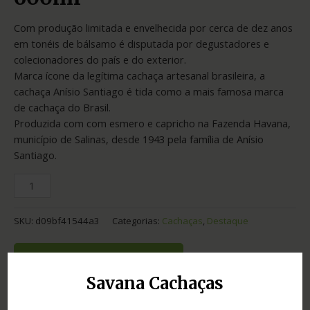
Com produção limitada e envelhecida por cerca de dez anos
em tonéis de bálsamo é disputada por degustadores e
colecionadores do país e do exterior.
Marca ícone da legítima cachaça artesanal brasileira, a
cachaça Anísio Santiago é tida como a mais famosa marca
de cachaça do Brasil.
Produzida com com esmero e capricho na Fazenda Havana,
município de Salinas, desde 1943 pela família de Anísio
Santiago.
SKU:
d09bf41544a3
Categorias:
Cachaças
,
Destaque
Adicionar ao orçamento
Savana Cachaças