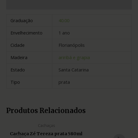
Informação adicional
Graduação
40.00
Envelhecimento
1 ano
Cidade
Florianópolis
Madeira
ariribá e grapia
Estado
Santa Catarina
Tipo
prata
Produtos Relacionados
Cachaças
Cachaça Zé Tereza prata 580ml