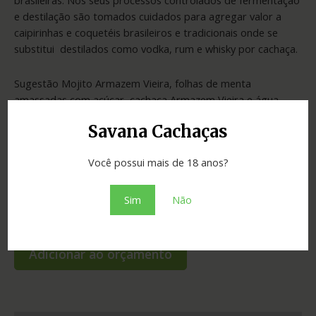
e destilação são tomados cuidados para agregar valor a
caipirinhas e coquetéis brasileiros e tradicionais onde se
substitui destilados como vodka, rum e whisky por cachaça.
Sugestão Mojito Armazem Vieira, folhas de menta
amassadas com açúcar, cachaça Armazem Vieira e água
mineral com ou sem gás..
Savana Cachaças
Você possui mais de 18 anos?
Fora de estoque
Sim
Não
SKU:
54229abfcfa5
Categoria:
Cachaças
Adicionar ao orçamento