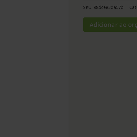
SKU:
98dce83da57b
Cat
Adicionar ao o