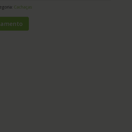
egoria:
Cachaças
rçamento