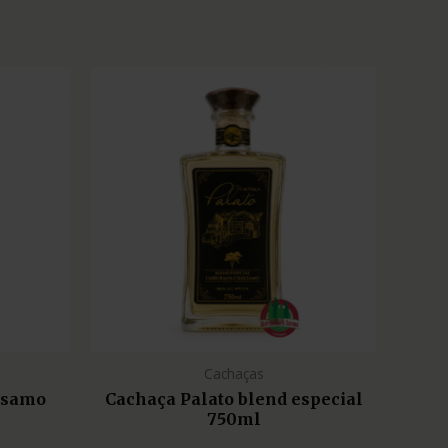
Cachaças
lsamo
Cachaça Palato blend especial
750ml