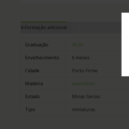
Informação adicional
Graduação
40.00
Envelhecimento
6 meses
Cidade
Porto Firme
Madeira
amendoim
Estado
Minas Gerais
Tipo
miniaturas