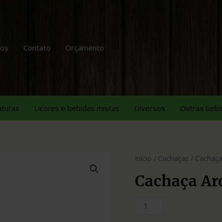
tos
Contato
Orçamento
aturas
Licores e bebidas mistas
Diversos
Outras bebi
Início
/
Cachaças
/ Cachaça
Cachaça Ar