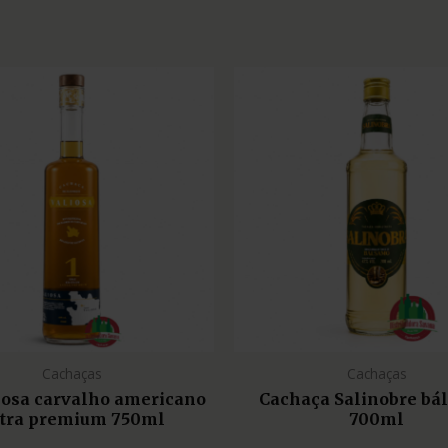
Cachaças
Cachaças
liosa carvalho americano
Cachaça Salinobre bá
tra premium 750ml
700ml