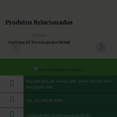
Produtos Relacionados
Cachaças
Cachaça Zé Tereza prata 580ml
Rua Marquês de Maricá, 286, Santo Antônio Belo
Horizonte / MG
Tel.: (31) 98678-0063
cachaca@distribuidorasavana.com.br