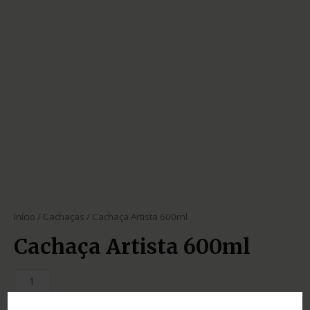
Início
/
Cachaças
/ Cachaça Artista 600ml
Cachaça Artista 600ml