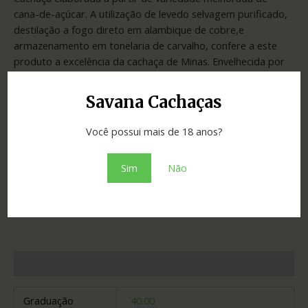
cana-de-açúcar. A utilização de levedo selvagem purificado,
destilação a fogo direto em alambique de cobre,e
armazenamento em tonelaria de carvalho, confere a este
produto a excelência da cachaça de Minas. Envelhecida por
cinco anos. Está entre as 10 destilarias mineiras conveniadas
com a UFMG.
Savana Cachaças
Fora de estoque
Você possui mais de 18 anos?
SKU:
a3c65c297427
Categoria:
Cachaças
Sim
Não
Adicionar ao orçamento
Informação adicional
Graduação
40.00