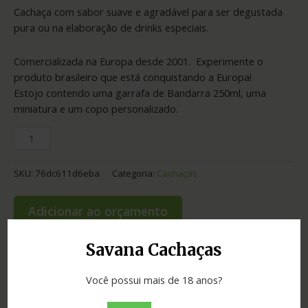
Cachaça com sabor suave e agradável para ser degustada
pura ou na elaboração de drinks especiais.
Comercializada na Europa desde 2001. Experimente o
produto brasileiro que está conquistando a Europa!
Estojo contendo uma garrafa de Bandarra 250ml, uma
miniatura e um copo personalizado.
SKU:
76dc611d6eba
Categoria:
Cachaças
Adicionar ao orçamento
Savana Cachaças
Informação adicional
Você possui mais de 18 anos?