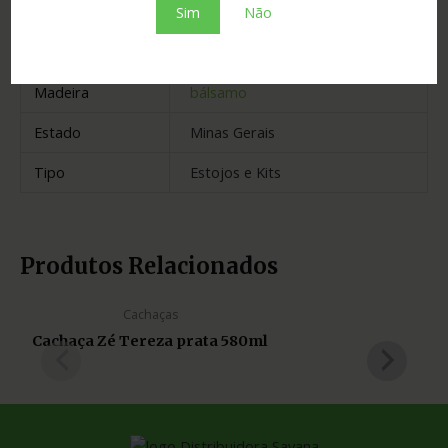
Sim
Não
Envelhecimento
3 anos
Cidade
Salinas
Madeira
bálsamo
Estado
Minas Gerais
Tipo
Estojos e Kits
Produtos Relacionados
Cachaças
Cachaça Zé Tereza prata 580ml