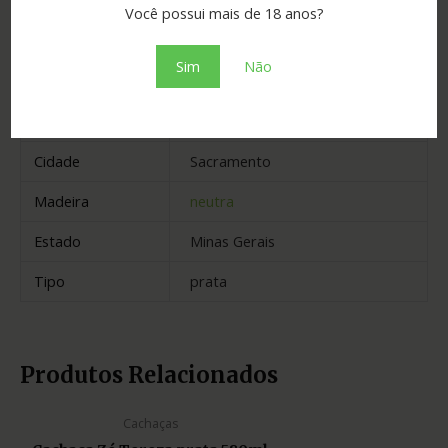
Você possui mais de 18 anos?
Informação adicional
Sim
Não
Graduação
40.00
Envelhecimento
1 ano
Cidade
Sacramento
Madeira
neutra
Estado
Minas Gerais
Tipo
prata
Produtos Relacionados
Cachaças