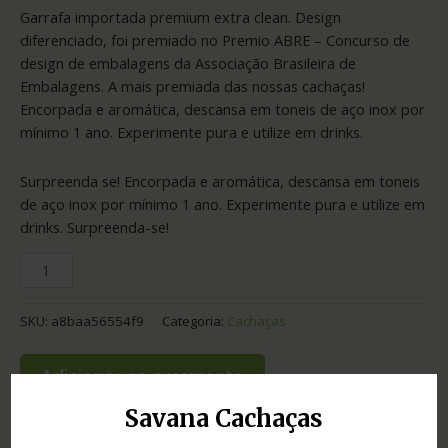
Garrafa importada premium extra clean. Design
diferenciado, foi premiado no Premio ABRE – Concurso de
design de embalagens da Associação Brasileira de
Embalagens. A mais premiada das nossas cachaças!
Encorpada e aromática, descansa em toneis de aço inox por
mínimo 1 ano. Experimente pura e utilize em drinks.
Surpreenda se! Encorpada e aromática, descansa em toneis
de aço inox por mínimo 1 ano. Experimente pura e utilize em
drinks. Surpreenda-se!
SKU:
a8baa56554f9
Categoria:
Cachaças
Adicionar ao orçamento
Savana Cachaças