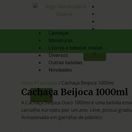
Quem Somos
Produtos
Contato
Orçamento
Cachaças
Miniaturas
Licores e bebidas mistas
X
Diversos
Outras bebidas
Novidades
Início
/
Cachaças
/ Cachaça Beijoca 1000ml
Cachaça Beijoca 1000ml
X
A Cachaça Beijoca Ouro 1000ml é uma bebida enve
carvalho europeu por um ano. Leve, possui gradua
Armazenada em garrafas de plástico.