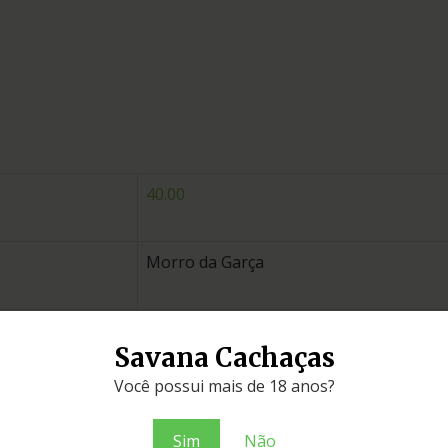
40.00
Morro da Garça
carvalho
Savana Cachaças
Você possui mais de 18 anos?
Minas Gerais
Sim
Não