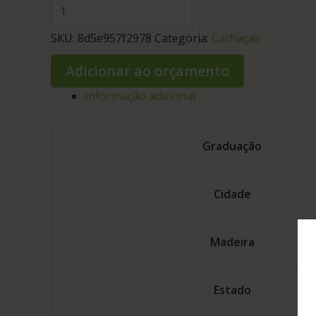
SKU:
8d5e957f2978
Categoria:
Cachaças
Adicionar ao orçamento
Informação adicional
Graduação
Cidade
Madeira
Estado