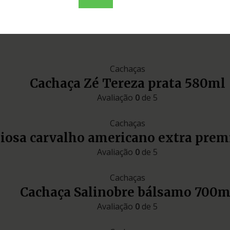
ouro
Cachaças
Cachaça Zé Tereza prata 580ml
Avaliação
0
de 5
Cachaças
liosa carvalho americano extra pre
Avaliação
0
de 5
Cachaças
Cachaça Salinobre bálsamo 700m
Avaliação
0
de 5