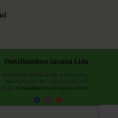
ml
Distribuidora Savana Ltda
Rua Marquês de Maricá, 286, Santo Antônio
Belo Horizonte / MG –
Tel.: (31) 3297-3177
E-mail:
cachaca@distribuidorasavana.com.br