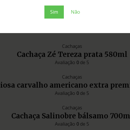
Sim
Não
miniaturas
Cachaças
Cachaça Zé Tereza prata 580ml
Avaliação
0
de 5
Cachaças
liosa carvalho americano extra pre
Avaliação
0
de 5
Cachaças
Cachaça Salinobre bálsamo 700m
Avaliação
0
de 5