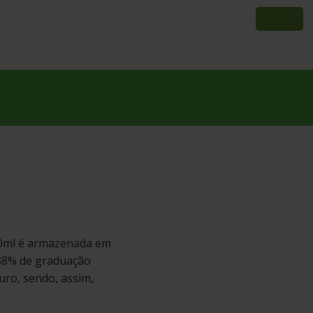
l
50ml é armazenada em
 38% de graduação
uro, sendo, assim,