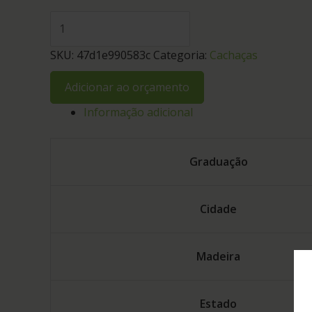
SKU:
47d1e990583c
Categoria:
Cachaças
Adicionar ao orçamento
Informação adicional
Graduação
Cidade
Madeira
Estado