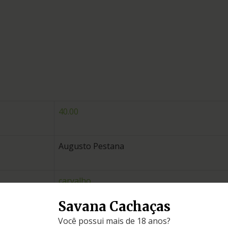
40.00
Augusto Pestana
carvalho
Savana Cachaças
Rio Grande do Sul
Você possui mais de 18 anos?