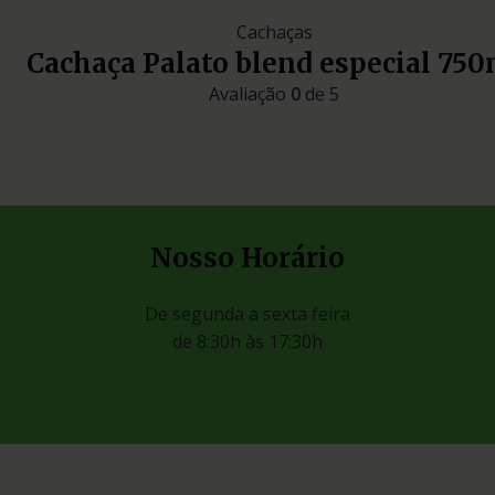
Cachaças
Cachaça Palato blend especial 750
Avaliação
0
de 5
Nosso Horário
De segunda a sexta feira
de 8:30h às 17:30h