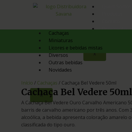
Quem Somos
Produtos
Contato
Orçamento
Cachaças
Miniaturas
Licores e bebidas mistas
X
Diversos
Outras bebidas
Novidades
Início
/
Cachaças
/ Cachaça Bel Vedere 50ml
Cachaça Bel Vedere 50m
X
A Cachaça Bel Vedere Ouro Carvalho Americano 
barris de carvalho americano por três anos. Com
alcoólica, a bebida apresenta coloração amarelo o
classificada do tipo ouro.