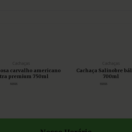
Cachaças
Cachaças
liosa carvalho americano
Cachaça Salinobre bá
tra premium 750ml
700ml
Avaliação
Avaliação
0
0
de
de
5
5