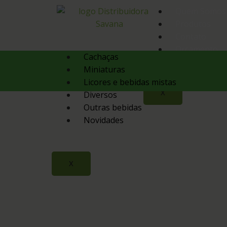
Quem Somos
Produtos
Contato
Orçamento
Cachaças
Miniaturas
Licores e bebidas mistas
X
Diversos
Outras bebidas
Novidades
X