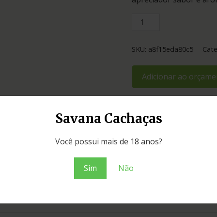
SKU:
a8f15eda80c5
Cate
Adicionar ao orçame
Savana Cachaças
Você possui mais de 18 anos?
Sim
Não