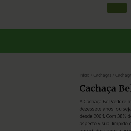
Início
/
Cachaças
/ Cachaça
Cachaça Be
A Cachaça Bel Vedere I
dezessete anos, ou sej
desde 2004. Com 38% de
aspecto visual límpido 
apreciador sabor e ar