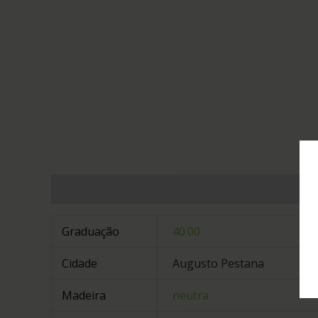
Informação adicional
Graduação
40.00
Cidade
Augusto Pestana
Madeira
neutra