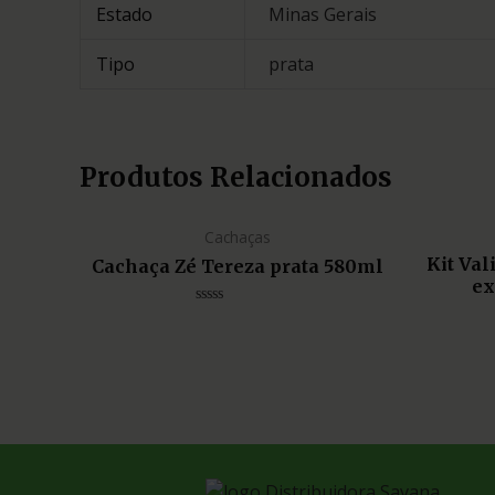
Estado
Minas Gerais
Tipo
prata
Produtos Relacionados
Cachaças
Kit Va
Cachaça Zé Tereza prata 580ml
ex
Avaliação
0
de
5