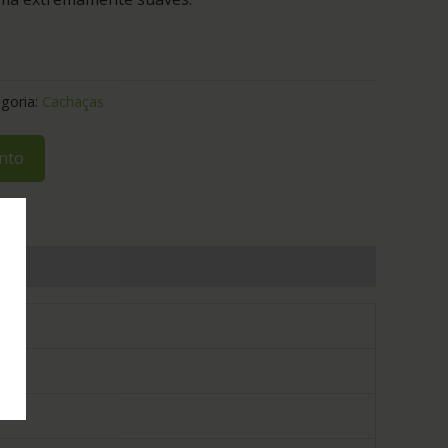
goria:
Cachaças
nto