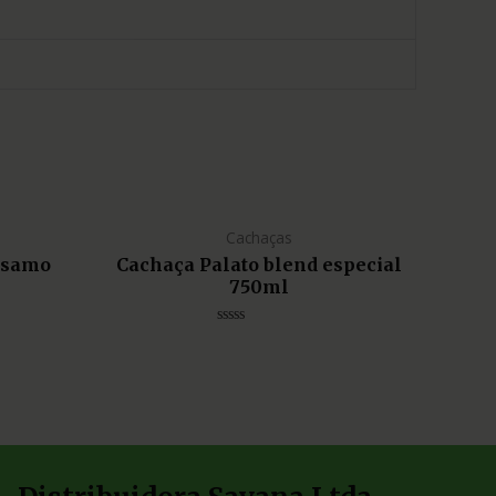
Cachaças
lsamo
Cachaça Palato blend especial
750ml
Avaliação
0
de
5