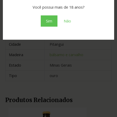
Você possui mais de 18 anos?
Informação adicional
Sim
Não
Graduação
39.00
Cidade
Pitangui
Madeira
bálsamo e carvalho
Estado
Minas Gerais
Tipo
ouro
Produtos Relacionados