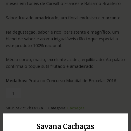
meses em tonéis de Carvalho Francês e Bálsamo Brasileiro.
Sabor frutado amadeirado, um floral exclusivo e marcante.
Na degustação, sabor é rico, persistente e magnífico. Um
blend de sabor e aroma inigualáveis dão toque especial a
este produto 100% nacional.
Médio corpo, macio, excelente acidez, equilibrado. Ao palato
confirma o toque sutil frutado e amadeirado.
Medalhas:
Prata no Concurso Mundial de Bruxelas 2016
SKU:
7e7757b1e12a
Categoria:
Cachaças
Adicionar ao orçamento
Savana Cachaças