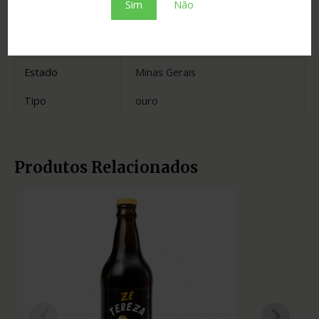
Sim
Não
Cidade
Pitangui
Madeira
amburana
Estado
Minas Gerais
Tipo
ouro
Produtos Relacionados