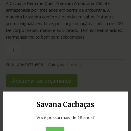
A Cachaça Bem me Quer Premium Amburana 750ml é
armazenada por três anos em barris de amburana. A
madeira brasileira confere à bebida um sabor frutado e
aroma inigualáveis. Leve, possui graduação alcoólica de 40%.
De corpo médio, macio e equilibrado, tem excelente acidez.
Harmoniza muito bem com sobremesas.
SKU:
149e9677a598
Categoria:
Cachaças
Adicionar ao orçamento
Savana Cachaças
Informação adicional
Você possui mais de 18 anos?
Graduação
40.00