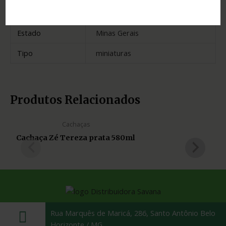
Madeira
carvalho
Estado
Minas Gerais
Tipo
miniaturas
Produtos Relacionados
Cachaças
Cachaça Zé Tereza prata 580ml
Rua Marquês de Maricá, 286, Santo Antônio Belo
Horizonte / MG