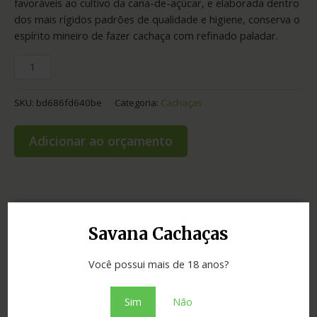
favoráveis ao cultivo da cana-de-açúcar, e elaborada dentro
dos mais rígidos padrões de qualidade e higiene, conserva o
espírito mineiro de fazer cachaça com refinado paladar.
SKU:
bd686fd640be
Categoria:
Cachaças
Adicionar ao orçamento
Informação adicional
Savana Cachaças
Graduação
40.00
Você possui mais de 18 anos?
Envelhecimento
2 anos
Sim
Não
Cidade
Lavras