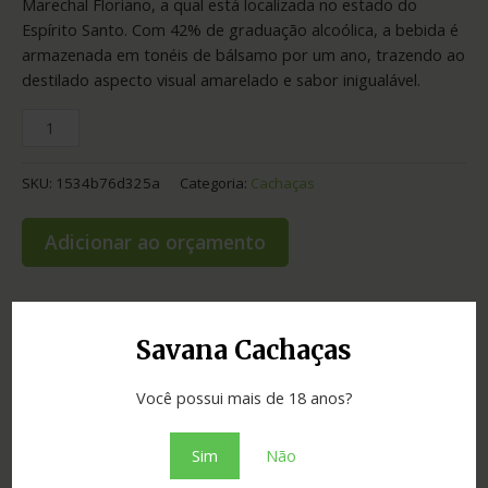
Marechal Floriano, a qual está localizada no estado do
Espírito Santo. Com 42% de graduação alcoólica, a bebida é
armazenada em tonéis de bálsamo por um ano, trazendo ao
destilado aspecto visual amarelado e sabor inigualável.
SKU:
1534b76d325a
Categoria:
Cachaças
Adicionar ao orçamento
Savana Cachaças
Informação adicional
Você possui mais de 18 anos?
Graduação
43.00
Cidade
Vila Velha
Sim
Não