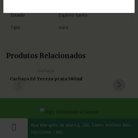
Madeira
bálsamo
Estado
Espírito Santo
Tipo
ouro
Produtos Relacionados
Cachaças
Cachaça Zé Tereza prata 580ml
Rua Marquês de Maricá, 286, Santo Antônio Belo
Horizonte / MG