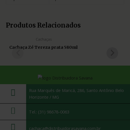
Produtos Relacionados
Cachaças
Cachaça Zé Tereza prata 580ml
Rua Marquês de Maricá, 286, Santo Antônio Belo
Horizonte / MG
Tel.: (31) 98678-0063
cachaca@distribuidorasavana.com.br