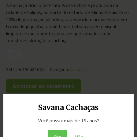
A Cachaça Brinco de Prata Prata 670ml é produzida na
cidade de Salinas, no norte do estado de Minas Gerais. Com
40% de graduação alcoólica, o destilado é armazenado em
barris de jequitibá, o que traz à bebida aspecto visual
límpido e transparente, uma vez que a madeira não
transfere coloração a cachaça.
SKU:
c0e190d8267e
Categoria:
Cachaças
Adicionar ao orçamento
Savana Cachaças
Informação adicional
Você possui mais de 18 anos?
Graduação
40.00
Sim
Não