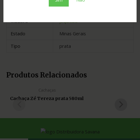
Cidade
Salinas
Madeira
jequitibá
Estado
Minas Gerais
Tipo
prata
Produtos Relacionados
Cachaças
Cachaça Zé Tereza prata 580ml