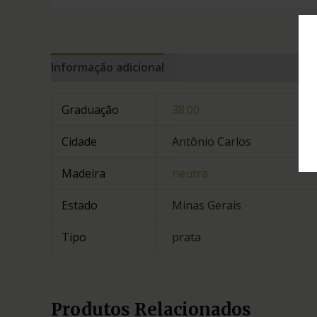
Informação adicional
Graduação
38.00
Cidade
Antônio Carlos
Madeira
neutra
Estado
Minas Gerais
Tipo
prata
Produtos Relacionados