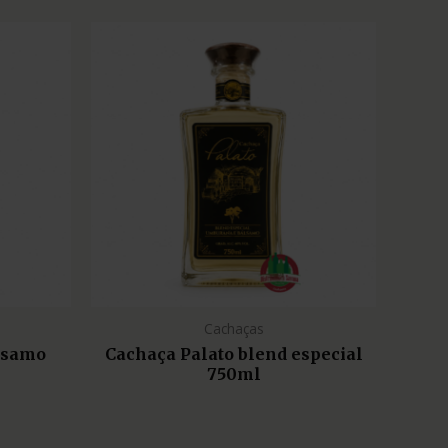
Cachaças
lsamo
Cachaça Palato blend especial
750ml