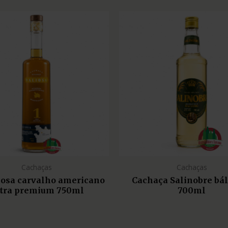
Cachaças
Cachaças
liosa carvalho americano
Cachaça Salinobre bá
tra premium 750ml
700ml