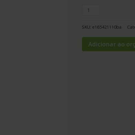
SKU:
e165421110ba
Cat
Adicionar ao o