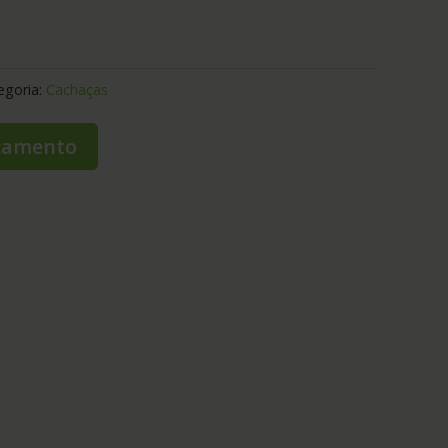
egoria:
Cachaças
rçamento