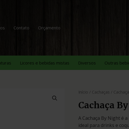
tos
Contato
Orçamento
aturas
Licores e bebidas mistas
Diversos
Outras bebi
Início
/
Cachaças
/ Cachaça
Cachaça By
A Cachaça By Night é a
ideal para drinks e coq