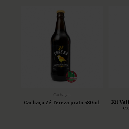
Cachaças
Kit Va
Cachaça Zé Tereza prata 580ml
ex