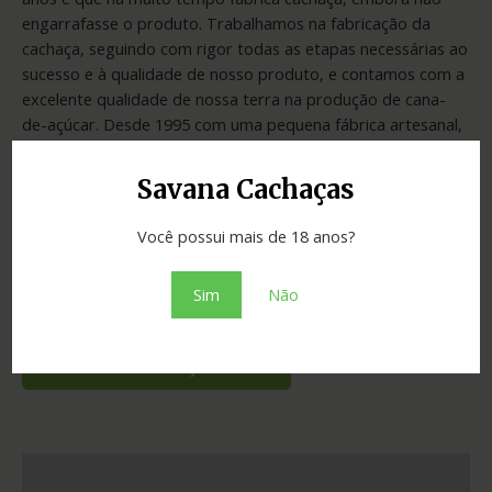
engarrafasse o produto. Trabalhamos na fabricação da
cachaça, seguindo com rigor todas as etapas necessárias ao
sucesso e à qualidade de nosso produto, e contamos com a
excelente qualidade de nossa terra na produção de cana-
de-açúcar. Desde 1995 com uma pequena fábrica artesanal,
estamos produzindo cachaça e armazenando em tonéis de
Bálsamo e pau Darco, para depois de 3 anos de
Savana Cachaças
envelhecimento, colocá-la no mercado.
Você possui mais de 18 anos?
Sim
Não
SKU:
9188905e74c2
Categoria:
Cachaças
Adicionar ao orçamento
Informação adicional