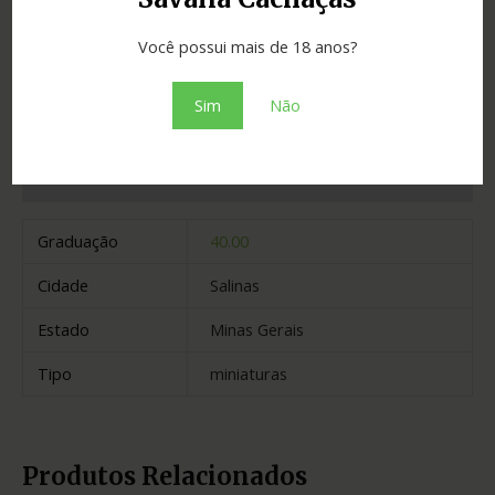
SKU:
19f3cd308f14
Categoria:
Cachaças
Você possui mais de 18 anos?
Adicionar ao orçamento
Sim
Não
Informação adicional
Graduação
40.00
Cidade
Salinas
Estado
Minas Gerais
Tipo
miniaturas
Produtos Relacionados