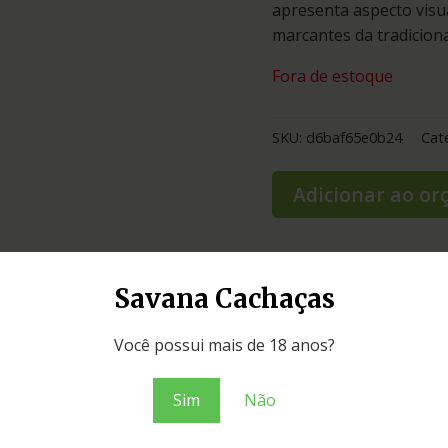
apresenta aspecto visua
marcantes da tradiciona
Fora de estoque
SKU:
d6baf65e0b24
Cat
Adicionar ao o
Savana Cachaças
Você possui mais de 18 anos?
Sim
Não