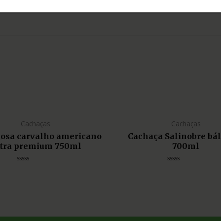
Cachaças
Cachaças
liosa carvalho americano
Cachaça Salinobre bá
tra premium 750ml
700ml
Avaliação
Avaliação
0
0
de
de
5
5