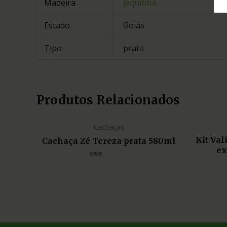
Madeira
jequitibá
Estado
Goiás
Tipo
prata
Produtos Relacionados
Cachaças
Kit Va
Cachaça Zé Tereza prata 580ml
ex
Avaliação
0
de
5