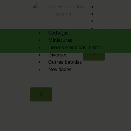
Quem Somos
Produtos
Contato
Orçamento
Cachaças
Miniaturas
Licores e bebidas mistas
X
Diversos
Outras bebidas
Novidades
X