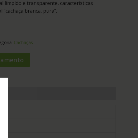
l límpido e transparente, características
l “cachaça branca, pura”.
egoria:
Cachaças
rçamento