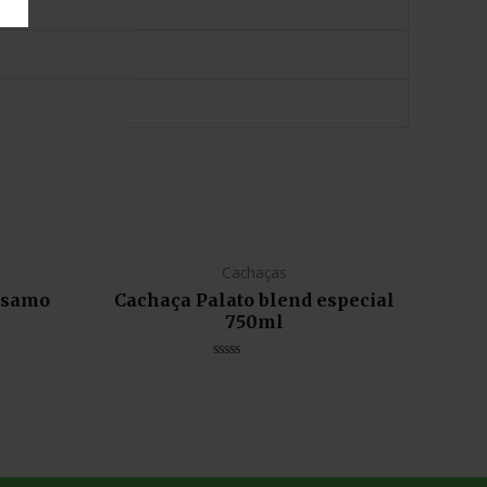
Cachaças
lsamo
Cachaça Palato blend especial
750ml
Avaliação
0
de
5