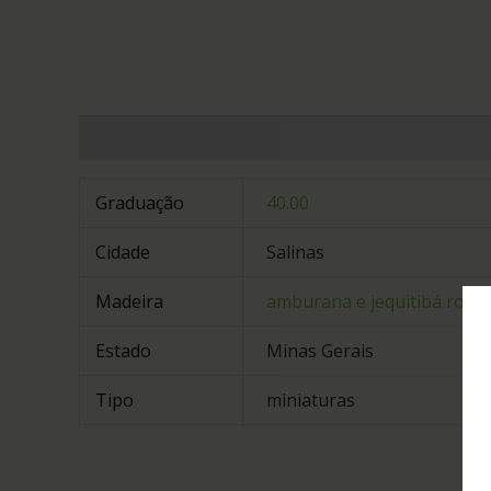
Informação adicional
Graduação
40.00
Cidade
Salinas
Madeira
amburana e jequitibá rosa
Estado
Minas Gerais
Tipo
miniaturas