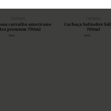
Cachaças
Cachaças
liosa carvalho americano
Cachaça Salinobre bá
tra premium 750ml
700ml
Avaliação
Avaliação
0
0
de
de
5
5