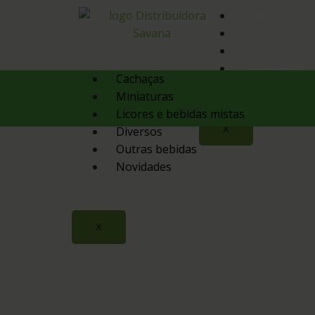
Quem Somos
Produtos
Contato
Orçamento
Cachaças
Miniaturas
Licores e bebidas mistas
X
Diversos
Outras bebidas
Novidades
X