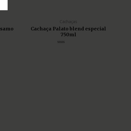
Cachaças
lsamo
Cachaça Palato blend especial
750ml
Avaliação
0
de
5