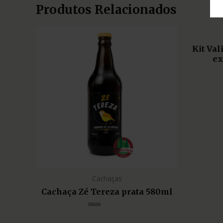
Produtos Relacionados
Kit Va
ex
Cachaças
Cachaça Zé Tereza prata 580ml
Avaliação
0